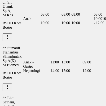
dr. Sri
Utami,
Sp.A,
08:00
08:00
08:00
08:00 -
M.Kes
Anak
-
-
-
10:00
10
10:00
10:00
10:00
- 12:00
RSUD Kota
Bogor
dr. Sumardi
Fransiskus
Simanjuntak,
Sp.A(K),
Anak -
11:00
13:00
09:00
M.Biomed
Gastro
-
-
-
Hepatologi
14:00
15:00
12:00
RSUD Kota
Bogor
dr. Liku
Satriani,