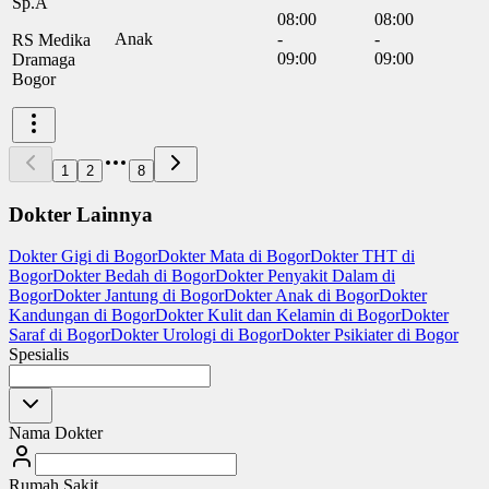
Sp.A
08:00
08:00
Anak
-
-
RS Medika
09:00
09:00
Dramaga
Bogor
1
2
8
Dokter Lainnya
Dokter Gigi di Bogor
Dokter Mata di Bogor
Dokter THT di
Bogor
Dokter Bedah di Bogor
Dokter Penyakit Dalam di
Bogor
Dokter Jantung di Bogor
Dokter Anak di Bogor
Dokter
Kandungan di Bogor
Dokter Kulit dan Kelamin di Bogor
Dokter
Saraf di Bogor
Dokter Urologi di Bogor
Dokter Psikiater di Bogor
Spesialis
Nama Dokter
Rumah Sakit